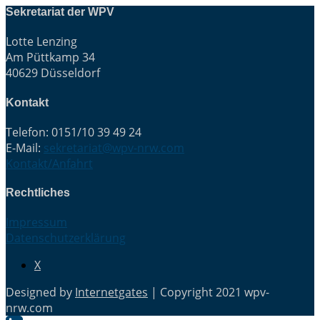
Sekretariat der WPV
Lotte Lenzing
Am Püttkamp 34
40629 Düsseldorf
Kontakt
Telefon: 0151/10 39 49 24
E-Mail:
sekretariat@wpv-nrw.com
Kontakt/Anfahrt
Rechtliches
Impressum
Datenschutzerklärung
X
Designed by
Internetgates
| Copyright 2021 wpv-
nrw.com