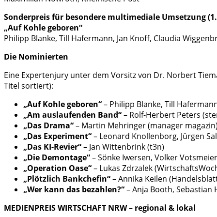
Sonderpreis für besondere multimediale Umsetzung (1.
„Auf Kohle geboren“
Philipp Blanke, Till Hafermann, Jan Knoff, Claudia Wiggen
Die Nominierten
Eine Expertenjury unter dem Vorsitz von Dr. Norbert Tiema
Titel sortiert):
„Auf Kohle geboren“
– Philipp Blanke, Till Haferman
„Am auslaufenden Band“
– Rolf-Herbert Peters (ste
„Das Drama“
– Martin Mehringer (manager magazin
„Das Experiment“
– Leonard Knollenborg, Jürgen Sa
„Das KI-Revier“
– Jan Wittenbrink (t3n)
„Die Demontage“
– Sönke Iwersen, Volker Votsmeier
„Operation Oase“
– Lukas Zdrzalek (WirtschaftsWoc
„Plötzlich Bankchefin“
– Annika Keilen (Handelsblat
„Wer kann das bezahlen?“
– Anja Booth, Sebastian 
MEDIENPREIS WIRTSCHAFT NRW – regional & lokal