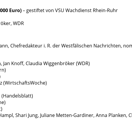
000 Euro)
– gestiftet von VSU Wachdienst Rhein-Ruhr
bröker, WDR
nn, Chefredakteur i. R. der Westfälischen Nachrichten, nom
n, Jan Knoff, Claudia Wiggenbröker (WDR)
rn)
)
lz (WirtschaftsWoche)
 (Handelsblatt)
he)
t)
Hampl, Shari Jung, Juliane Metten-Gardiner, Anna Planken, 