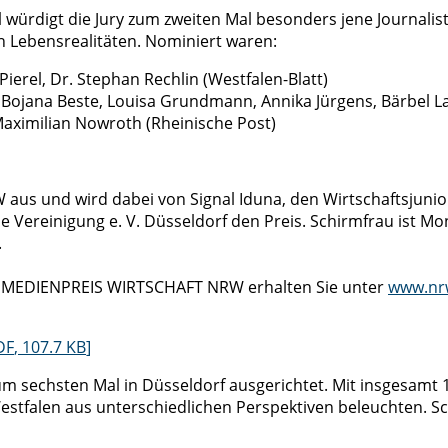
rdigt die Jury zum zweiten Mal besonders jene Journalisti
 Lebensrealitäten. Nominiert waren:
ierel, Dr. Stephan Rechlin (Westfalen-Blatt)
 Bojana Beste, Louisa Grundmann, Annika Jürgens, Bärbel L
Maximilian Nowroth (Rheinische Post)
s und wird dabei von Signal Iduna, den Wirtschaftsjunio
e Vereinigung e. V. Düsseldorf den Preis. Schirmfrau ist Mon
.
um MEDIENPREIS WIRTSCHAFT NRW erhalten Sie unter
www.nr
DF
,
107.7 KB
]
chsten Mal in Düsseldorf ausgerichtet. Mit insgesamt 14
-Westfalen aus unterschiedlichen Perspektiven beleuchten. 