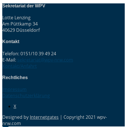
Sekretariat der WPV
Lotte Lenzing
Am Püttkamp 34
40629 Düsseldorf
Kontakt
Telefon: 0151/10 39 49 24
E-Mail:
sekretariat@wpv-nrw.com
Kontakt/Anfahrt
Rechtliches
Impressum
Datenschutzerklärung
X
Designed by
Internetgates
| Copyright 2021 wpv-
nrw.com