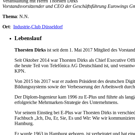
Veranstaltung mit Herrn Thorsten Dirks
Vorstandsvorsitzender und CEO der Geschäftsführung Eurowings 
Thema
: N.N.
Ort
:
Industrie-Club Düsseldorf
Lebenslauf
Thorsten Dirks
ist seit dem 1. Mai 2017 Mitglied des Vorsta
Seit Oktober 2014 war Thorsten Dirks als Chief Executive Off
die heute Teil von Telefónica AG Deutschland ist, und verantw
KPN.
Von 2015 bis 2017 war er zudem Präsident des deutschen Digita
Bildungssystems sowie der Verbesserung der Arbeitswelt durc
Der Diplom-Ingenieur kam 1996 zu E-Plus und führte als langjä
erfolgreiche Mehrmarken-Strategie des Unternehmens.
Vor seinem Einstieg bei E-Plus war Thorsten Dirks in verschi
Fachbuch „Ich, Du, Er, Sie, Es und Wir: Wie wir kommuniziere
Hamburg.
Er wurde 1963 in Hamburg geboren, ist verheiratet und hat eine