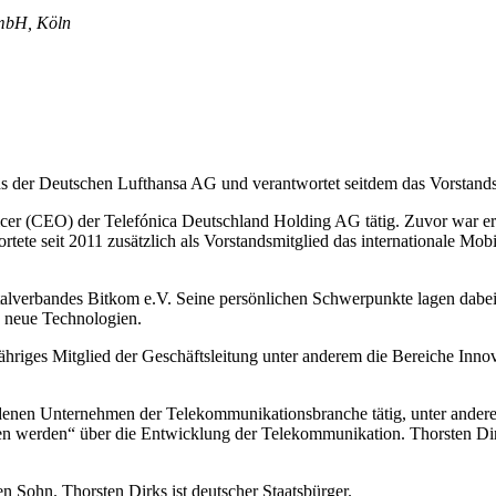
GmbH, Köln
nds der Deutschen Lufthansa AG und verantwortet seitdem das Vorstands
icer (CEO) der Telefónica Deutschland Holding AG tätig. Zuvor war er
ortete seit 2011 zusätzlich als Vorstandsmitglied das internationale M
lverbandes Bitkom e.V. Seine persönlichen Schwerpunkte lagen dabei a
h neue Technologien.
hriges Mitglied der Geschäftsleitung unter anderem die Bereiche Innov
edenen Unternehmen der Telekommunikationsbranche tätig, unter anderem
n werden“ über die Entwicklung der Telekommunikation. Thorsten Dirks
n Sohn. Thorsten Dirks ist deutscher Staatsbürger.